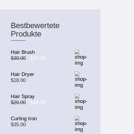
Bestbewertete
Produkte
Hair Brush
$
30.00
$
20.00
Hair Dryer
$
18.00
Hair Spray
$
20.00
$
18.00
Curling Iron
$
35.00